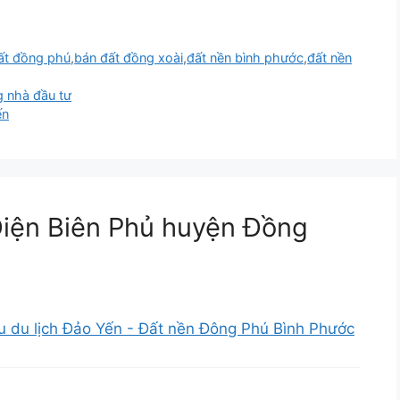
ất đồng phú
,
bán đất đồng xoài
,
đất nền bình phước
,
đất nền
g nhà đầu tư
ến
 Điện Biên Phủ huyện Đồng
 du lịch Đảo Yến - Đất nền Đông Phú Bình Phước