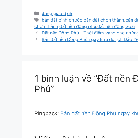
Danh
đang giao dịch
mục
Thẻ
bán đất bình phước
,
bán đất chơn thành
,
bán đ
chơn thành
,
đất nền đồng phú
,
đất nền đồng xoài
Đất nền Đồng Phú – Thời điểm vàng cho nhữn
Bán đất nền Đồng Phú ngay khu du lịch Đảo Y
1 bình luận về “Đất nền
Phú”
Pingback:
Bán đất nền Đồng Phú ngay khu