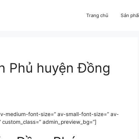
Trang chủ
Sản ph
ên Phủ huyện Đồng
 av-medium-font-size=” av-small-font-size=” av-
d=” custom_class=” admin_preview_bg=”]