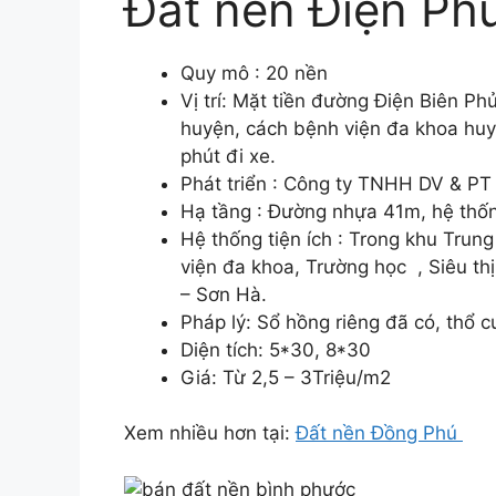
Đất nền Điện Ph
Quy mô : 20 nền
Vị trí: Mặt tiền đường Điện Biên P
huyện, cách bệnh viện đa khoa huyệ
phút đi xe.
Phát triển : Công ty TNHH DV & P
Hạ tầng : Đường nhựa 41m, hệ thốn
Hệ thống tiện ích : Trong khu Tru
viện đa khoa, Trường học , Siêu th
– Sơn Hà.
Pháp lý: Sổ hồng riêng đã có, thổ 
Diện tích: 5*30, 8*30
Giá: Từ 2,5 – 3Triệu/m2
Xem nhiều hơn tại:
Đất nền Đồng Phú