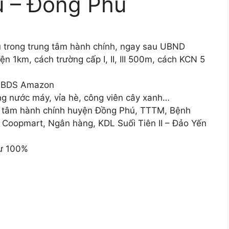
ủ – Đồng Phú
hủ trong trung tâm hành chính, ngay sau UBND
n 1km, cách trường cấp I, II, III 500m, cách KCN 5
T BDS Amazon
g nước máy, vỉa hè, công viên cây xanh…
ng tâm hành chính huyện Đồng Phú, TTTM, Bệnh
ị Coopmart, Ngân hàng, KDL Suối Tiên II – Đảo Yến
cư 100%