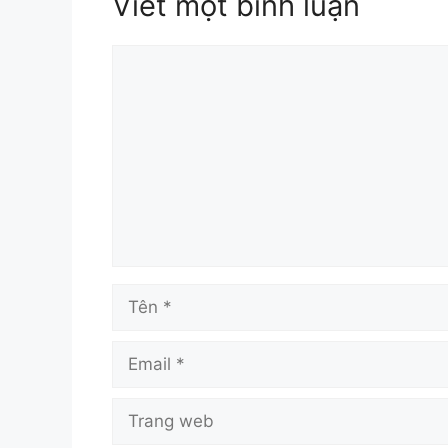
Viết một bình luận
Bình
luận
Tên
Email
Trang
web