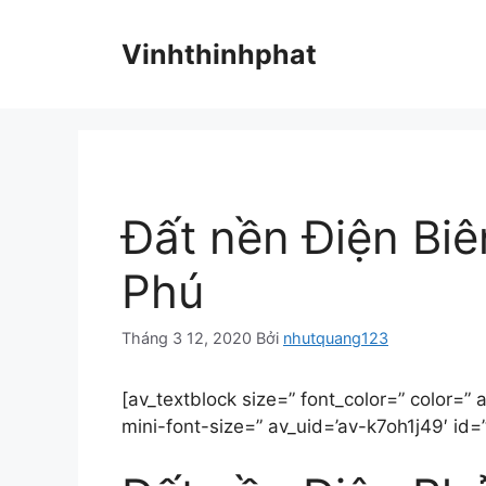
Chuyển
đến
Vinhthinhphat
nội
dung
Đất nền Điện Bi
Phú
Tháng 3 12, 2020
Bởi
nhutquang123
[av_textblock size=” font_color=” color=”
mini-font-size=” av_uid=’av-k7oh1j49′ i