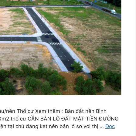
ệu/nền Thổ cư Xem thêm : Bán đất nền Bình
/250m2 thổ cư CẦN BÁN LÔ ĐẤT MẶT TIỀN ĐƯỜNG
n tại chủ đang kẹt nên bán lỗ so với thị …
Đọc