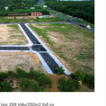
 học 299 triệu/250m2 thổ cư