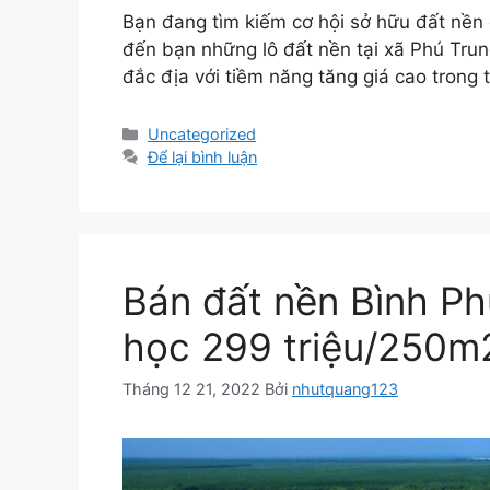
Bạn đang tìm kiếm cơ hội sở hữu đất nền g
đến bạn những lô đất nền tại xã Phú Trung
đắc địa với tiềm năng tăng giá cao trong
Danh
Uncategorized
mục
Để lại bình luận
Bán đất nền Bình Ph
học 299 triệu/250m
Tháng 12 21, 2022
Bởi
nhutquang123