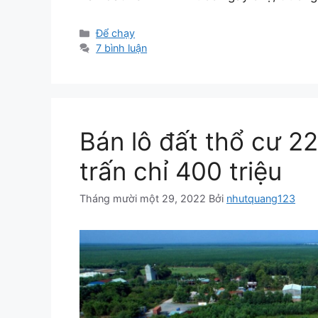
Danh
Để chạy
mục
7 bình luận
Bán lô đất thổ cư 2
trấn chỉ 400 triệu
Tháng mười một 29, 2022
Bởi
nhutquang123