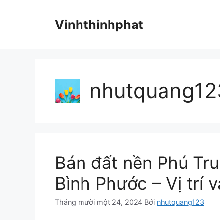
Chuyển
đến
Vinhthinhphat
nội
dung
nhutquang12
Bán đất nền Phú Tru
Bình Phước – Vị trí v
Tháng mười một 24, 2024
Bởi
nhutquang123