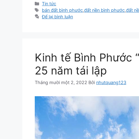
Danh
Tin tức
mục
Thẻ
bán đất bình phước
,
đất nền bình phước
,
đất nề
Để lại bình luận
Kinh tế Bình Phước “
25 năm tái lập
Tháng mười một 2, 2022
Bởi
nhutquang123