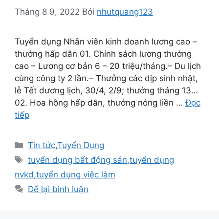
Tháng 8 9, 2022
Bởi
nhutquang123
Tuyển dụng Nhân viên kinh doanh lương cao –
thưởng hấp dẫn 01. Chính sách lương thưởng
cao – Lương cơ bản 6 – 20 triệu/tháng.– Du lịch
cùng công ty 2 lần.– Thưởng các dịp sinh nhật,
lễ Tết dương lịch, 30/4, 2/9; thưởng tháng 13…
02. Hoa hồng hấp dẫn, thưởng nóng liền …
Đọc
tiếp
Danh
Tin tức
,
Tuyển Dụng
mục
Thẻ
tuyển dụng bất động sản
,
tuyển dụng
nvkd
,
tuyển dụng việc làm
Để lại bình luận