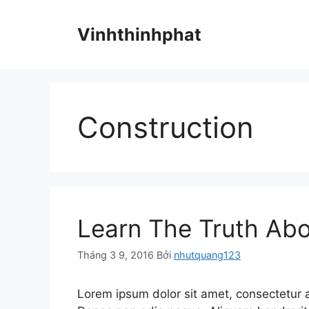
Chuyển
đến
Vinhthinhphat
nội
dung
Construction
Learn The Truth Abo
Tháng 3 9, 2016
Bởi
nhutquang123
Lorem ipsum dolor sit amet, consectetur adi