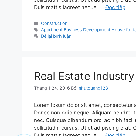
Duis mattis laoreet neque, …
Đọc tiếp
Danh
Construction
mục
Thẻ
Apartment
,
Business Development
,
House for f
Để lại bình luận
Real Estate Industr
Tháng 1 24, 2016
Bởi
nhutquang123
Lorem ipsum dolor sit amet, consectetur adi
Donec non odio neque. Aliquam hendrerit 
nec. Quisque bibendum orci ac nibh facil
sollicitudin cursus. Ut et adipiscing erat. 
Duis mattis laoreet neque, …
Đọc tiếp