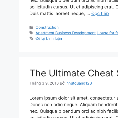
nec. Quisque bibendum orci ac nibh facil
sollicitudin cursus. Ut et adipiscing erat. 
Duis mattis laoreet neque, …
Đọc tiếp
Danh
Construction
mục
Thẻ
Apartment
,
Business Development
,
House for f
Để lại bình luận
The Ultimate Cheat 
Tháng 3 9, 2016
Bởi
nhutquang123
Lorem ipsum dolor sit amet, consectetur adi
Donec non odio neque. Aliquam hendrerit 
nec. Quisque bibendum orci ac nibh facil
sollicitudin cursus. Ut et adipiscing erat. 