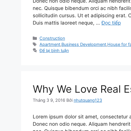
Donec non odio neque. Aliquam hendrerit 
nec. Quisque bibendum orci ac nibh facil
sollicitudin cursus. Ut et adipiscing erat. 
Duis mattis laoreet neque, …
Đọc tiếp
Danh
Construction
mục
Thẻ
Apartment
,
Business Development
,
House for f
Để lại bình luận
Why We Love Real E
Tháng 3 9, 2016
Bởi
nhutquang123
Lorem ipsum dolor sit amet, consectetur adi
Donec non odio neque. Aliquam hendrerit 