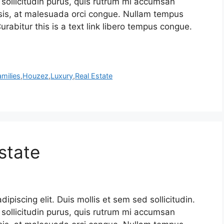
sollicitudin purus, quis rutrum mi accumsan
isis, at malesuada orci congue. Nullam tempus
Curabitur this is a text link libero tempus congue.
amilies
,
Houzez
,
Luxury
,
Real Estate
state
piscing elit. Duis mollis et sem sed sollicitudin.
sollicitudin purus, quis rutrum mi accumsan