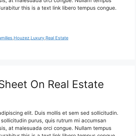
isis, at malesuada orci congue. Nullam tempus
Curabitur this is a text link libero tempus congue.
amilies
,
Houzez
,
Luxury
,
Real Estate
Sheet On Real Estate
piscing elit. Duis mollis et sem sed sollicitudin.
sollicitudin purus, quis rutrum mi accumsan
isis, at malesuada orci congue. Nullam tempus
Curabitur this is a text link libero tempus congue.