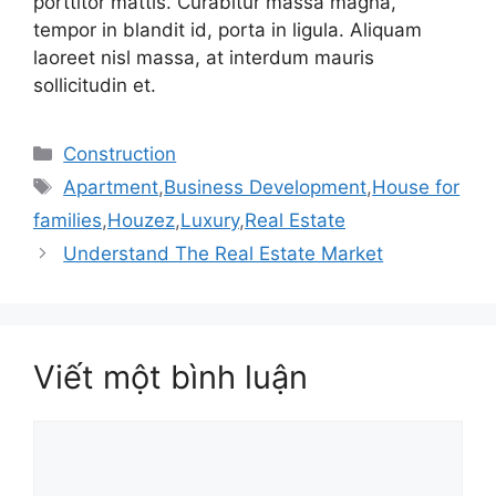
porttitor mattis. Curabitur massa magna,
tempor in blandit id, porta in ligula. Aliquam
laoreet nisl massa, at interdum mauris
sollicitudin et.
Danh
Construction
mục
Thẻ
Apartment
,
Business Development
,
House for
families
,
Houzez
,
Luxury
,
Real Estate
Understand The Real Estate Market
Viết một bình luận
Bình
luận