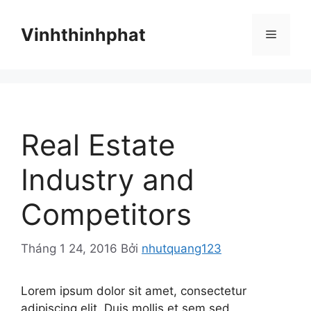
Chuyển
đến
Vinhthinhphat
Menu
nội
dung
Real Estate
Industry and
Competitors
Tháng 1 24, 2016
Bởi
nhutquang123
Lorem ipsum dolor sit amet, consectetur
adipiscing elit. Duis mollis et sem sed