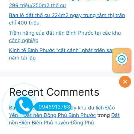
299 triệu/250m2 thổ cư
Bán lô đất thổ cư 224m2 ngay trung tâm thị trấn
chỉ 400 triệu
Tiềm năng của đất nền Bình Phước tại các khu
công nghiệp
Kinh tế Bình Phước “cất cánh” phát triển sau 25
năm tái lập
Recent Comments
0946913768
Bán đất nền Đồng Phú ngay khu du lịch Đảo
Yến - Đất nền Đông Phú Bình Phước
trong
Đất
nền Điện Biên Phủ huyện Đồng Phú