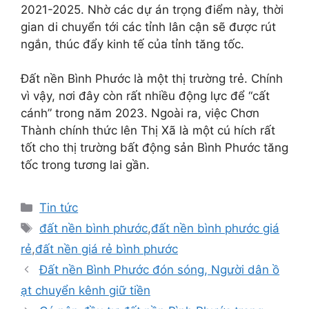
2021-2025. Nhờ các dự án trọng điểm này, thời
gian di chuyển tới các tỉnh lân cận sẽ được rút
ngắn, thúc đẩy kinh tế của tỉnh tăng tốc.
Đất nền Bình Phước là một thị trường trẻ. Chính
vì vậy, nơi đây còn rất nhiều động lực để “cất
cánh” trong năm 2023. Ngoài ra, việc Chơn
Thành chính thức lên Thị Xã là một cú hích rất
tốt cho thị trường bất động sản Bình Phước tăng
tốc trong tương lai gần.
Danh
Tin tức
mục
Thẻ
đất nền bình phước
,
đất nền bình phước giá
rẻ
,
đất nền giá rẻ bình phước
Đất nền Bình Phước đón sóng, Người dân ồ
ạt chuyển kênh giữ tiền