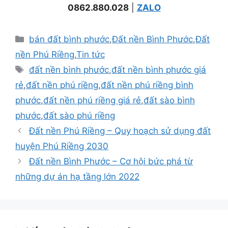
0862.880.028
|
ZALO
Danh
bán đất bình phước
,
Đất nền Bình Phước
,
Đất
mục
nền Phú Riềng
,
Tin tức
Thẻ
đất nền bình phước
,
đất nền bình phước giá
rẻ
,
đất nền phú riềng
,
đất nền phú riềng bình
phước
,
đất nền phú riềng giá rẻ
,
đất sào bình
phước
,
đất sào phú riềng
Đất nền Phú Riềng – Quy hoạch sử dụng đất
huyện Phú Riềng 2030
Đất nền Bình Phước – Cơ hội bức phá từ
những dự án hạ tầng lớn 2022