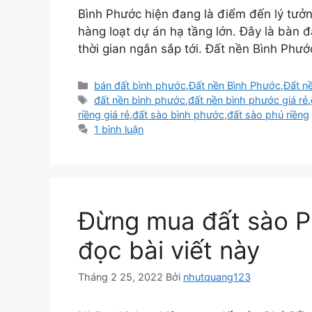
Bình Phước hiện đang là điểm đến lý tưởn
hàng loạt dự án hạ tầng lớn. Đây là bàn 
thời gian ngắn sắp tới. Đất nền Bình Phướ
Danh
bán đất bình phước
,
Đất nền Bình Phước
,
Đất n
mục
Thẻ
đất nền bình phước
,
đất nền bình phước giá rẻ
,
riềng giá rẻ
,
đất sào bình phước
,
đất sào phú riềng
1 bình luận
Đừng mua đất sào P
đọc bài viết này
Tháng 2 25, 2022
Bởi
nhutquang123