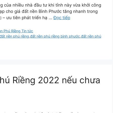
g của nhiều nhà đầu tư khi tỉnh này vừa khởi công
đạp cho giá đất nền Bình Phước tăng nhanh trong
c – ưu tiên phát triển hạ …
Đọc tiếp
ền Phú Riềng
,
Tin tức
đất nền phú riềng
,
đất nền phú riềng bình phước
,
đất nền phú
hú Riềng 2022 nếu chưa