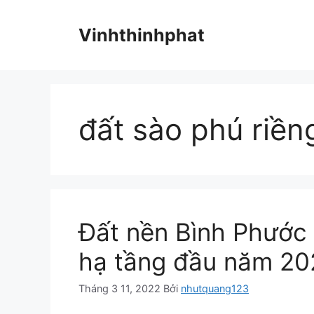
Chuyển
đến
Vinhthinhphat
nội
dung
đất sào phú riền
Đất nền Bình Phước –
hạ tầng đầu năm 20
Tháng 3 11, 2022
Bởi
nhutquang123