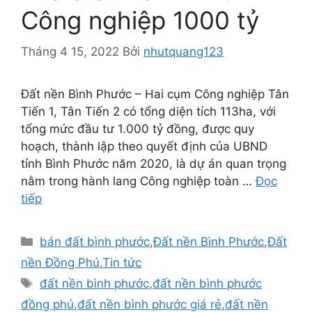
Công nghiệp 1000 tỷ
Tháng 4 15, 2022
Bởi
nhutquang123
Đất nền Bình Phước – Hai cụm Công nghiệp Tân
Tiến 1, Tân Tiến 2 có tổng diện tích 113ha, với
tổng mức đầu tư 1.000 tỷ đồng, được quy
hoạch, thành lập theo quyết định của UBND
tỉnh Bình Phước năm 2020, là dự án quan trọng
nằm trong hành lang Công nghiệp toàn …
Đọc
tiếp
Danh
bán đất bình phước
,
Đất nền Bình Phước
,
Đất
mục
nền Đồng Phú
,
Tin tức
Thẻ
đất nền bình phước
,
đất nền bình phước
đồng phú
,
đất nền bình phước giá rẻ
,
đất nền