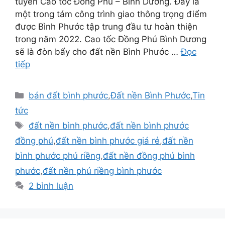
tuyến Cao tốc Đồng Phú – Bình Dương. Đây là
một trong tám công trình giao thông trọng điểm
được Bình Phước tập trung đầu tư hoàn thiện
trong năm 2022. Cao tốc Đồng Phú Bình Dương
sẽ là đòn bẩy cho đất nền Bình Phước …
Đọc
tiếp
Danh
bán đất bình phước
,
Đất nền Bình Phước
,
Tin
mục
tức
Thẻ
đất nền bình phước
,
đất nền bình phước
đồng phú
,
đất nền bình phước giá rẻ
,
đất nền
bình phước phú riềng
,
đất nền đồng phú bình
phước
,
đất nền phú riềng bình phước
2 bình luận